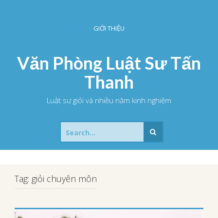
S
k
i
GIỚI THIỆU
p
t
o
Văn Phòng Luật Sư Tấn
c
o
Thanh
n
t
Luật sư giỏi và nhiều năm kinh nghiệm
e
n
t
S
e
a
r
c
h
Tag: giỏi chuyên môn
f
o
r
: