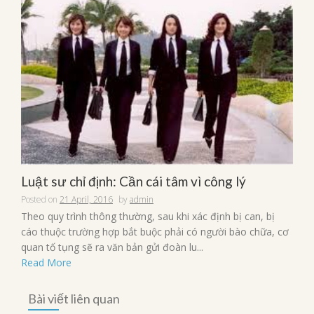
Luật sư chỉ định: Cần cái tâm vì công lý
Posted on
21 April, 2016
by
admin
Theo quy trình thông thường, sau khi xác định bị can, bị
cáo thuộc trường hợp bắt buộc phải có người bào chữa, cơ
quan tố tụng sẽ ra văn bản gửi đoàn lu...
Read More
Bài viết liên quan